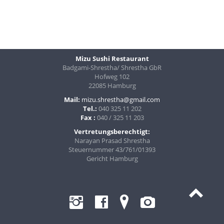
Mizu Sushi Restaurant
Badgami-Shrestha/ Shrestha GbR
Hofweg 102
22085 Hamburg
Mail:
mizu.shrestha@gmail.com
Tel.:
040 325 11 202
Fax :
040 / 325 11 203
Vertretungsberechtigt:
Narayan Prasad Shrestha
Steuernummer 43/761/01393
Gericht Hamburg